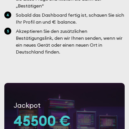
„Bestätigen“
Sobald das Dashboard fertig ist, schauen Sie sich
Ihr Profil an und € balance.
Akzeptieren Sie den zusätzlichen
Bestätigungslink, den wir Ihnen senden, wenn wir
ein neues Gerät oder einen neuen Ort in
Deutschland finden.
Jackpot
45500 €