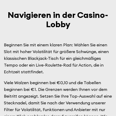
Navigieren in der Casino-
Lobby
Beginnen Sie mit einem klaren Plan: Wählen Sie einen
Slot mit hoher Volatilität für größere Schwünge, einen
klassischen Blackjack-Tisch für ein gleichmäßiges
Tempo oder ein Live-Roulette-Rad für Action, die in
Echtzeit stattfindet.
Viele Walzen beginnen bei €0,10 und die Tabellen
beginnen bei €1. Die Grenzen werden Ihnen vor dem
Beitritt angezeigt. Setzen Sie Ihre Top-Auswahl auf eine
Stecknadel, damit Sie nach der Verwendung unserer
Filter für Volatilität, Funktionen und Anbieter mit nur