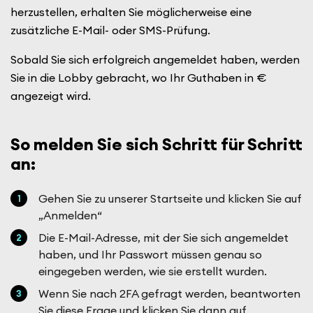
herzustellen, erhalten Sie möglicherweise eine
zusätzliche E-Mail- oder SMS-Prüfung.
Sobald Sie sich erfolgreich angemeldet haben, werden
Sie in die Lobby gebracht, wo Ihr Guthaben in €
angezeigt wird.
So melden Sie sich Schritt für Schritt
an:
Gehen Sie zu unserer Startseite und klicken Sie auf
„Anmelden“
Die E-Mail-Adresse, mit der Sie sich angemeldet
haben, und Ihr Passwort müssen genau so
eingegeben werden, wie sie erstellt wurden.
Wenn Sie nach 2FA gefragt werden, beantworten
Sie diese Frage und klicken Sie dann auf