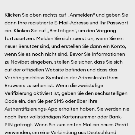
Klicken Sie oben rechts auf „Anmelden“ und geben Sie
dann Ihre registrierte E-Mail-Adresse und Ihr Passwort
ein. Klicken Sie auf „Bestätigen“, um den Vorgang
fortzusetzen. Melden Sie sich zuerst an, wenn Sie ein
neuer Benutzer sind, und erstellen Sie dann ein Konto,
wenn Sie es noch nicht sind. Bevor Sie Informationen
zu Novibet eingeben, stellen Sie sicher, dass Sie sich
auf der offiziellen Website befinden und dass das
Vorhängeschloss-Symbol in der Adressleiste Ihres
Browsers zu sehen ist. Wenn die zweistufige
Verifizierung aktiviert ist, geben Sie den sechsstelligen
Code ein, den Sie per SMS oder über Ihre
Authentifizierungs-App erhalten haben. Sie werden nie
nach Ihrer vollständigen Kartennummer oder Bank-
PIN gefragt. Wenn Sie zum ersten Mal ein neues Gerät
verwenden, um eine Verbindung aus Deutschland