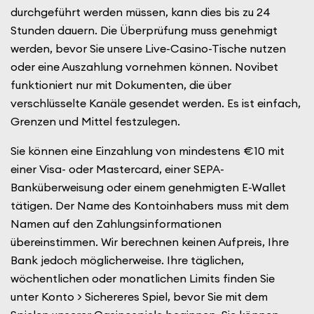
durchgeführt werden müssen, kann dies bis zu 24
Stunden dauern. Die Überprüfung muss genehmigt
werden, bevor Sie unsere Live-Casino-Tische nutzen
oder eine Auszahlung vornehmen können. Novibet
funktioniert nur mit Dokumenten, die über
verschlüsselte Kanäle gesendet werden. Es ist einfach,
Grenzen und Mittel festzulegen.
Sie können eine Einzahlung von mindestens €10 mit
einer Visa- oder Mastercard, einer SEPA-
Banküberweisung oder einem genehmigten E-Wallet
tätigen. Der Name des Kontoinhabers muss mit dem
Namen auf den Zahlungsinformationen
übereinstimmen. Wir berechnen keinen Aufpreis, Ihre
Bank jedoch möglicherweise. Ihre täglichen,
wöchentlichen oder monatlichen Limits finden Sie
unter Konto > Sichereres Spiel, bevor Sie mit dem