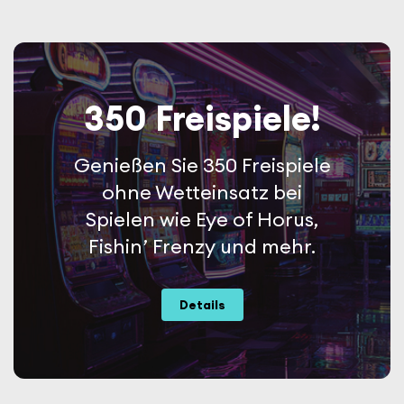
350 Freispiele!
Genießen Sie 350 Freispiele
ohne Wetteinsatz bei
Spielen wie Eye of Horus,
Fishin’ Frenzy und mehr.
Details