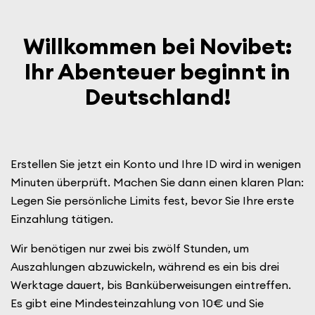
Willkommen bei Novibet:
Ihr Abenteuer beginnt in
Deutschland!
Erstellen Sie jetzt ein Konto und Ihre ID wird in wenigen
Minuten überprüft. Machen Sie dann einen klaren Plan:
Legen Sie persönliche Limits fest, bevor Sie Ihre erste
Einzahlung tätigen.
Wir benötigen nur zwei bis zwölf Stunden, um
Auszahlungen abzuwickeln, während es ein bis drei
Werktage dauert, bis Banküberweisungen eintreffen.
Es gibt eine Mindesteinzahlung von 10€ und Sie