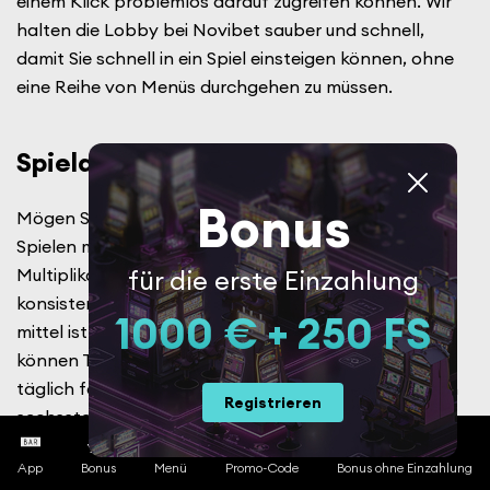
einem Klick problemlos darauf zugreifen können. Wir
halten die Lobby bei Novibet sauber und schnell,
damit Sie schnell in ein Spiel einsteigen können, ohne
eine Reihe von Menüs durchgehen zu müssen.
Spielautomaten
Bonus
Mögen Sie Walzen mit Funktionen? Suchen Sie nach
Spielen mit 96 % oder mehr RTP, Freispielen,
Multiplikatoren oder Megaways. Möchten Sie ein
für die erste Einzahlung
konsistentes Spiel? Wählen Sie eine Volatilität, die
1000 € + 250 FS
mittel ist und viele kleine Treffer hat. Jackpot-Jäger
können Titel im Auge behalten, die stündlich oder
täglich fallen, sowie progressive Netzwerke, die einen
Registrieren
sechsstelligen Betrag erreichen können. Wenn
möglich, probieren Sie zunächst neue Spiele im
App
Bonus
Menü
Promo-Code
Bonus ohne Einzahlung
Übungsmodus aus und wechseln Sie dann, wenn Sie