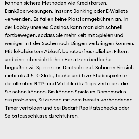
können sichere Methoden wie Kreditkarten,
Banküberweisungen, Instant Banking oder E-Wallets
verwenden. Es fallen keine Plattformgebühren an. In
der Lobby unseres Casinos kann man sich schnell
fortbewegen, sodass Sie mehr Zeit mit Spielen und
weniger mit der Suche nach Dingen verbringen können.
Mit lokalisiertem Ablauf, benutzerfreundlichen Filtern
und einer übersichtlichen Benutzeroberfläche
begrüßen wir Spieler aus Deutschland. Schauen Sie sich
mehr als 4.500 Slots, Tische und Live-Studiospiele an,
die alle über RTP- und Volatilitäts-Tags verfügen, die
Sie sehen können. Sie können Spiele im Demomodus
ausprobieren, Sitzungen mit dem bereits vorhandenen
Timer verfolgen und bei Bedarf Realitätschecks oder
Selbstausschlüsse durchführen.