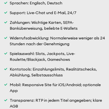
Sprachen: Englisch, Deutsch
Support: Live-Chat und E-Mail, 24/7
Zahlungen: Wichtige Karten, SEPA-
Banküberweisung, beliebte E-Wallets
Widerrufsabwicklung: Normalerweise weniger als 24
Stunden nach der Genehmigung
Spielauswahl: Slots, Jackpots, Live-
Roulette/Blackjack, Gameshows
Kontotools: Einzahlungslimits, Realitätschecks,
Abkühlung, Selbstausschluss
Mobil: Responsive Site für iOS/Android; optionale
App
Transparenz: RTP in jedem Titel angegeben; klare
AGB